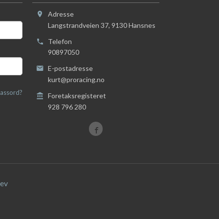
Adresse
Langstrandveien 37
,
9130
Hansnes
Telefon
90897050
E-postadresse
kurt@proracing.no
assord?
Foretaksregisteret
928 796 280
ev