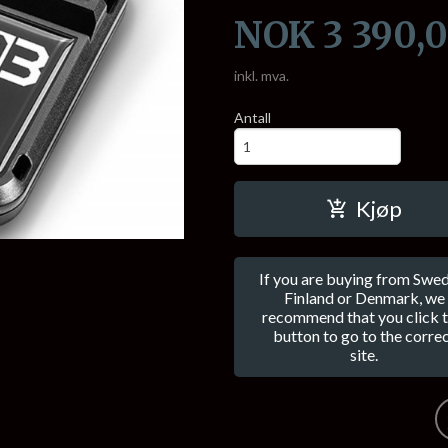
Pris
NOK
3 390,
inkl. mva.
Antall
Kjøp
If you are buying from Swed
Finland or Denmark, we
recommend that you click t
button to go to the corre
site.