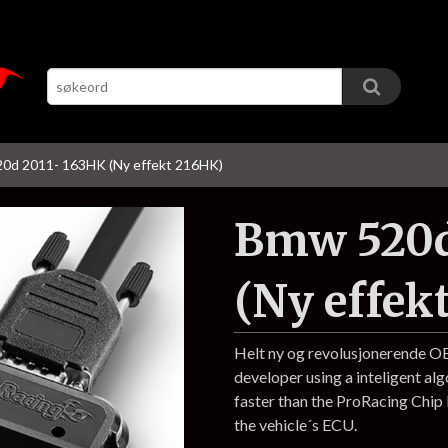
0d 2011- 163HK (Ny effekt 216HK)
Bmw 520d
(Ny effek
Helt ny og revolusjonerende 
developer using a inteligent al
faster than the ProRacing Chi
the vehicle´s ECU.