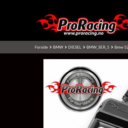
Gå
til
innholdet
Forside
BMW
DIESEL
BMW_SER_5
Bmw 52