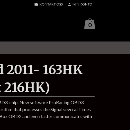
KONTAKT OSS
MIN KONTO
0
 2011- 163HK
t 216HK)
OBD3-chip. New software ProRacing OBD3 –
gorithm that processes the Signal several Times
p Box OBD2 and even faster communicates with