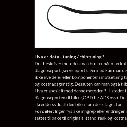
Hva er data - tuning / chiptuning ?
Det beskriver metoden man bruker når man kobler
diagnoseport (serviceport). Dermed kan man ut
ikke nye deler eller komponenter i motsetning ti
og kostnadsgunstig. Dessuten kan man også tilbak
Hva er spesielt med denne metoden ? I stedet fo
diagnoseporten til bilen (OBD II / ADS osv). Det
skreddersydd til den bilen som de er laget for.
Fordeler:
Ingen fysiske inngrep eller endringer
settes tilbake til originaltilstand, rask og kostn