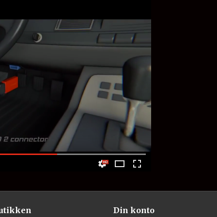
utikken
Din konto