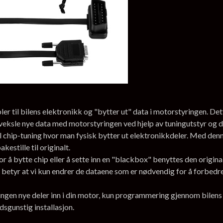
 til bilens elektronikk og "bytter ut" data i motorstyringen. Dett
veksle nye data med motorstyringen ved hjelp av tuningutstyr og 
l chip-tuning hvor man fysisk bytter ut elektronikkdeler. Med denne
estille til originalt.
r å bytte chip eller å sette inn en "blackbox" benyttes den origi
 betyr at vi kun endrer de dataene som er nødvendig for å forbedre y
, ingen nye deler inn i din motor, kun programmering gjennom bile
adsgunstig installasjon.