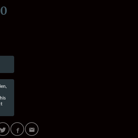
00
en,
his
ct